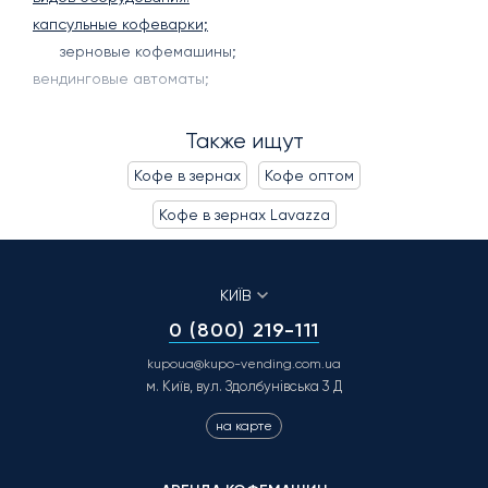
капсульные кофеварки;
зерновые кофемашины
;
вендинговые автоматы
;
Также ищут
Кофе в зернах
Кофе оптом
Кофе в зернах Lavazza
КИЇВ
0 (800) 219-111
kupoua@kupo-vending.com.ua
м. Київ, вул. Здолбунівська 3 Д
на карте