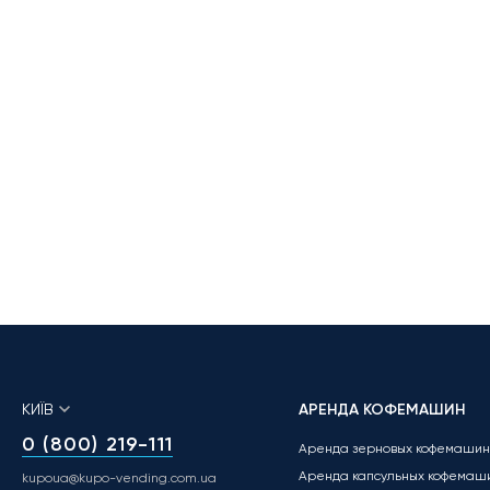
КИЇВ
АРЕНДА КОФЕМАШИН
0 (800) 219-111
Аренда зерновых кофемашин
Аренда капсульных кофемаш
kupoua@kupo-vending.com.ua